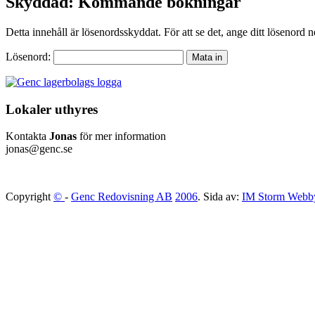
Skyddad: Kommande bokningar
Detta innehåll är lösenordsskyddat. För att se det, ange ditt lösenord 
Lösenord:
Lokaler uthyres
Kontakta
Jonas
för mer information
jonas@genc.se
Copyright
©
-
Genc Redovisning AB
2006
. Sida av:
IM Storm Webb